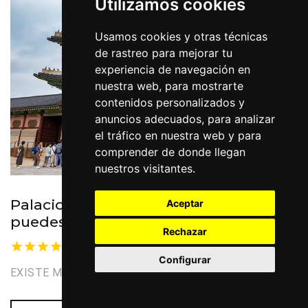
Utilizamos cookies
Usamos cookies y otras técnicas
de rastreo para mejorar tu
experiencia de navegación en
nuestra web, para mostrarte
contenidos personalizados y
anuncios adecuados, para analizar
el tráfico en nuestra web y para
comprender de donde llegan
nuestros visitantes.
Palacio Gyeongbokgung, no te lo
Aceptar
puedes perder
Rechazar
Nuestra seleccion
Configurar
EXISTE MUCHO QUÉ VER Y HACER EN SEÚL