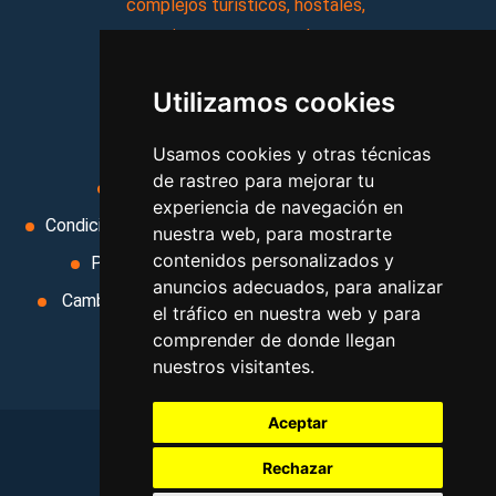
complejos turísticos, hostales,
vacaciones, paquetes de
viajes, y mucho más!
Utilizamos cookies
MI AGENCIA
Usamos cookies y otras técnicas
de rastreo para mejorar tu
Aviso legal
Condiciones de uso
experiencia de navegación en
Condiciones Generales
Ley de Viajes Combinados
nuestra web, para mostrarte
contenidos personalizados y
Política de privacidad
Uso de cookies
anuncios adecuados, para analizar
Cambiar preferencias de cookies
Area privada
el tráfico en nuestra web y para
Contacto
comprender de donde llegan
nuestros visitantes.
Aceptar
Rechazar