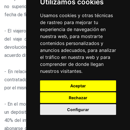
Utilizamos cookies
no superior a catorce días naturales a contar desde la
fecha de finalización del viaje combinado.
Usamos cookies y otras técnicas
de rastreo para mejorar tu
experiencia de navegación en
- El viajero que no se presente a la hora prevista de salida
nuestra web, para mostrarte
del viaje combinado contratado, no tendrá derecho a la
contenidos personalizados y
devolución de cantidad alguna abonada, salgo que exista
anuncios adecuados, para analizar
acuerdo diferente entre las partes.
el tráfico en nuestra web y para
comprender de donde llegan
nuestros visitantes.
- En relación con el seguro contra gastos de cancelación
contratado por el viajero, en ningún caso la prima abonada
Aceptar
por el mismo será reembolsable.
Rechazar
- En el momento de la reserva, LA AGENCIA podrá requerir
Configurar
un depósito a cuenta que en ningún caso será superior al
40% del importe de la reserva. El importe restante deberá
abonarse contra la entrega de la documentación del viaje,