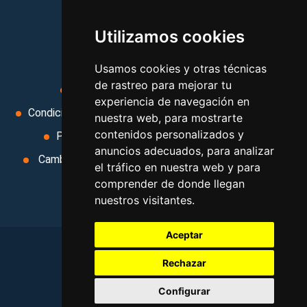
viajes, y mucho más!
Utilizamos cookies
MI AGENCIA
Usamos cookies y otras técnicas
de rastreo para mejorar tu
Aviso legal
Condiciones de uso
experiencia de navegación en
Condiciones Generales
Ley de Viajes Combinados
nuestra web, para mostrarte
contenidos personalizados y
Política de privacidad
Uso de cookies
anuncios adecuados, para analizar
Cambiar preferencias de cookies
Area privada
el tráfico en nuestra web y para
Contacto
comprender de donde llegan
nuestros visitantes.
Aceptar
Rechazar
©
2026
. Todos los derechos reservados
.
Configurar